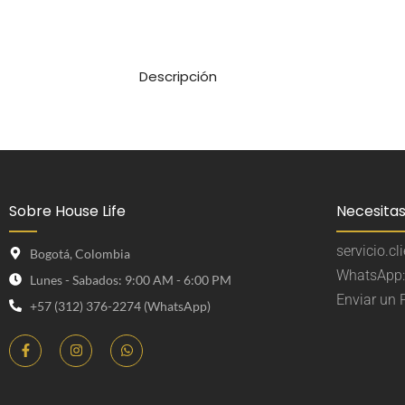
Descripción
Sobre House Life
Necesita
servicio.c
Bogotá, Colombia
WhatsApp:
Lunes - Sabados: 9:00 AM - 6:00 PM
Enviar un
+57 (312) 376-2274 (WhatsApp)