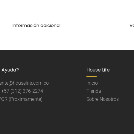
Información adicional
V
s Ayuda?
House Life
liente@houselife.com.co
Inicio
 +57 (312) 376-2274
Tienda
 PQR (Proximamente)
Sobre Nosotros